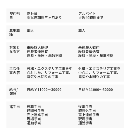
契約形
正社員
アルバイト
態
※試用期間三ヶ月あり
※週40時間まで
募集職
職人
職人
種
対象と
未経験大歓迎
未経験大歓迎
なる方
経験者優遇有
経験者優遇有
経験・学歴・年齢不問
経験・学歴・年齢不問
主な仕
外構・エクステリア工事を中
外構・エクステリア工事を
事内容
心とした、リフォーム工事、
中心に、リフォーム工事、
電気や水回りの工事
電気や水回りの工事
給与/
日給￥11000～30000
日給￥11000～30000
報酬
諸手当
役職手当
役職手当
時間外手当
時間外手当
売上達成手当
売上達成手当
現場手当
現場手当
通勤手当
通勤手当