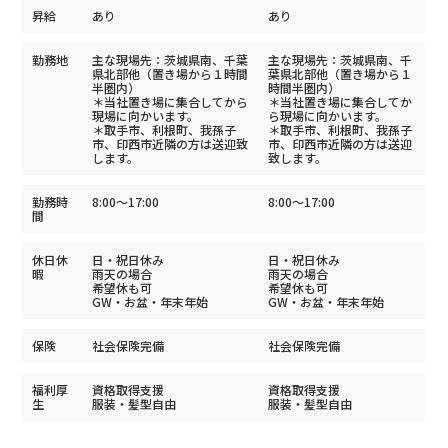
昇給
あり
あり
勤務地
主な現場先：茨城県南、千葉
主な現場先：茨城県南、千
県北部他（置き場から１時間
葉県北部他（置き場から１
半圏内）
時間半圏内）
＊当社置き場に集合してから
＊当社置き場に集合してか
現場に向かいます。
ら現場に向かいます。
＊取手市、利根町、我孫子
＊取手市、利根町、我孫子
市、印西市近隣の方は送迎致
市、印西市近隣の方は送迎
します。
致します。
勤務時
8:00～17:00
8:00～17:00
間
休日休
日・祝日休み
日・祝日休み
暇
雨天の場合
雨天の場合
希望休も可
希望休も可
GW・お盆・年末年始
GW・お盆・年末年始
保険
社会保険完備
社会保険完備
福利厚
資格取得支援
資格取得支援
生
服装・髪型自由
服装・髪型自由