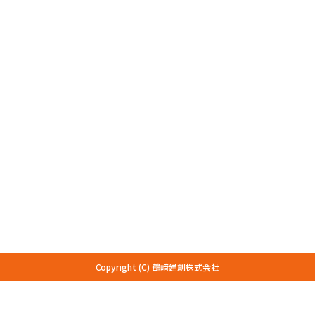
さい。
個人情報保護方針
個人情報の利用目的：お問い合わせへの回答にご利用させて
いただく場合があります。
ここで得られた個人情報は本人の同意無しに、上記の目的以
外では利用いたしません。
法令に基づく場合を除き、本人の同意無しに第三者に対しデ
ータを開示・提供することはいたしません。
本人からの請求があれば情報を開示いたします。
公開された個人情報が事実と異なる場合、訂正や削除に応じ
ます。
その他、保有する個人情報の取扱に関して適用される法令、
国が定める指針及びその他の規範を遵守いたします。
Copyright (C) 鶴﨑建創株式会社